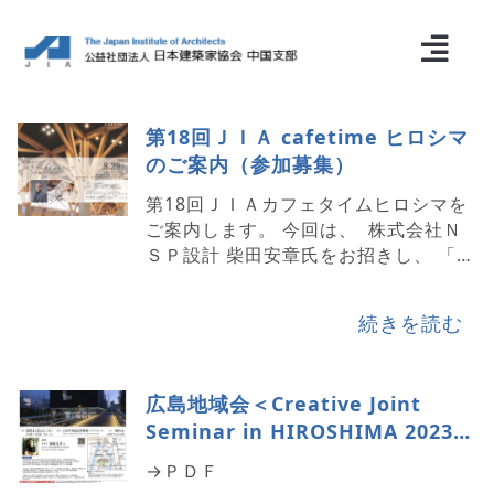
第18回ＪＩＡ cafetime ヒロシマ
のご案内（参加募集）
第18回ＪＩＡカフェタイムヒロシマを
ご案内します。 今回は、 株式会社Ｎ
ＳＰ設計 柴田安章氏をお招きし、 「木
の魅力について」 についてお話し頂き
ます。 日時：2025年8月29日（金曜
続きを読む
日） 時間：17：30~18：…
広島地域会＜Creative Joint
Seminar in HIROSHIMA 2023＞
のご案内
→ＰＤＦ