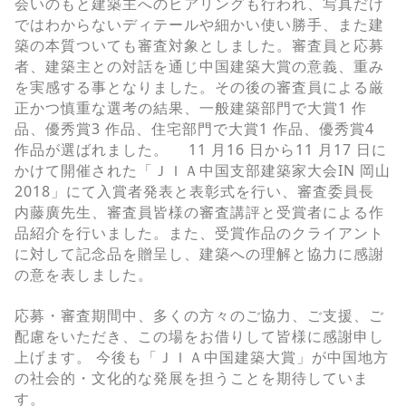
会いのもと建築主へのヒアリングも行われ、写真だけ
ではわからないディテールや細かい使い勝手、また建
築の本質ついても審査対象としました。審査員と応募
者、建築主との対話を通じ中国建築大賞の意義、重み
を実感する事となりました。その後の審査員による厳
正かつ慎重な選考の結果、一般建築部門で大賞1 作
品、優秀賞3 作品、住宅部門で大賞1 作品、優秀賞4
作品が選ばれました。 11 月16 日から11 月17 日に
かけて開催された「ＪＩＡ中国支部建築家大会IN 岡山
2018」にて入賞者発表と表彰式を行い、審査委員長
内藤廣先生、審査員皆様の審査講評と受賞者による作
品紹介を行いました。また、受賞作品のクライアント
に対して記念品を贈呈し、建築への理解と協力に感謝
の意を表しました。
応募・審査期間中、多くの方々のご協力、ご支援、ご
配慮をいただき、この場をお借りして皆様に感謝申し
上げます。 今後も「ＪＩＡ中国建築大賞」が中国地方
の社会的・文化的な発展を担うことを期待していま
す。