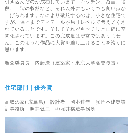
引き込んだのが成功しています。キッチン、浴室、階
段、二階の収納など、それ以外にもいくつも良い点が
上げられます。なにより敬服するのは、小さな住宅で
すが、隅々までディテールが原寸レベルで考え尽くさ
れていることです。そしてそれがキッチリと正確に空
間化されています。この完成度は尋常ではありませ
ん。このような作品に大賞を差し上げることを誇りに
思います。
審査委員長 内藤廣（建築家・東京大学名誉教授）
住宅部門｜優秀賞
高取の家( 広島県) 設計者 岡本達幸 ㈱岡本建築設
計事務所 照井健二 ㈲照井構造事務所