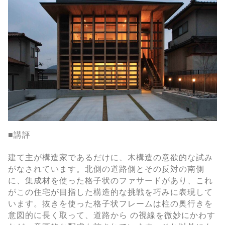
■講評
建て主が構造家であるだけに、木構造の意欲的な試み
がなされています。北側の道路側とその反対の南側
に、集成材を使った格子状のファサードがあり、これ
がこの住宅が目指した構造的な挑戦を巧みに表現して
います。抜きを使った格子状フレームは柱の奥行きを
意図的に長く取って、道路から の視線を微妙にかわす