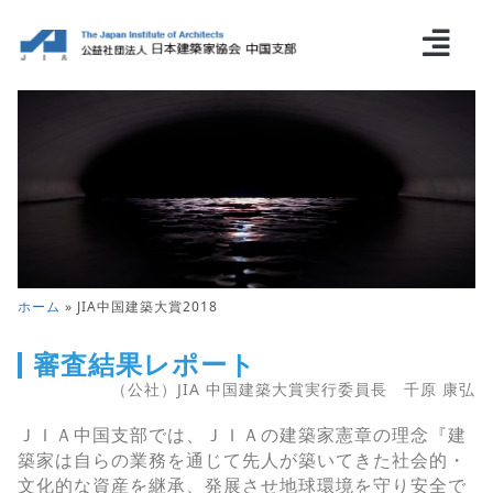
ホーム
»
JIA中国建築大賞2018
第10回JIA中国建築
大賞2018
審査結果レポート
審査結果レポート
（公社）JIA 中国建築大賞実行委員長 千原 康弘
ＪＩＡ中国支部では、ＪＩＡの建築家憲章の理念『建
築家は自らの業務を通じて先人が築いてきた社会的・
文化的な資産を継承、発展させ地球環境を守り安全で