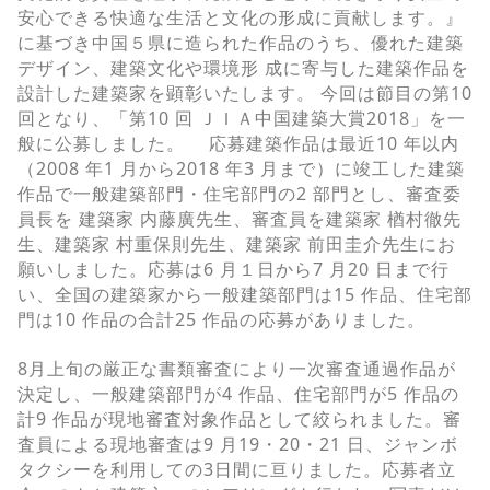
安心できる快適な生活と文化の形成に貢献します。』
に基づき中国５県に造られた作品のうち、優れた建築
デザイン、建築文化や環境形 成に寄与した建築作品を
設計した建築家を顕彰いたします。 今回は節目の第10
回となり、「第10 回 ＪＩＡ中国建築大賞2018」を一
般に公募しました。 応募建築作品は最近10 年以内
（2008 年1 月から2018 年3 月まで）に竣工した建築
作品で一般建築部門・住宅部門の2 部門とし、審査委
員長を 建築家 内藤廣先生、審査員を建築家 楢村徹先
生、建築家 村重保則先生、建築家 前田圭介先生にお
願いしました。応募は6 月１日から7 月20 日まで行
い、全国の建築家から一般建築部門は15 作品、住宅部
門は10 作品の合計25 作品の応募がありました。
8月上旬の厳正な書類審査により一次審査通過作品が
決定し、一般建築部門が4 作品、住宅部門が5 作品の
計9 作品が現地審査対象作品として絞られました。審
査員による現地審査は9 月19・20・21 日、ジャンボ
タクシーを利用しての3日間に亘りました。応募者立