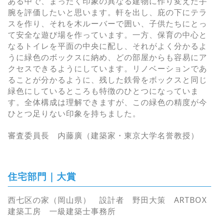
ある中で、まったく印象の異なる建物に作り変えた手
腕を評価したいと思います。軒を出し、庇の下にテラ
スを作り、それを木ルーバーで囲い、子供たちにとっ
て安全な遊び場を作っています。一方、保育の中心と
なるトイレを平面の中央に配し、それがよく分かるよ
うに緑色のボックスに納め、どの部屋からも容易にア
クセスできるようにしています。リノベーションであ
ることが分かるように、残した鉄骨をボックスと同じ
緑色にしているところも特徴のひとつになっていま
す。全体構成は理解できますが、この緑色の精度が今
ひとつ足りない印象を持ちました。
審査委員長 内藤廣（建築家・東京大学名誉教授）
住宅部門｜大賞
西七区の家（岡山県） 設計者 野田大策 ARTBOX
建築工房 一級建築士事務所