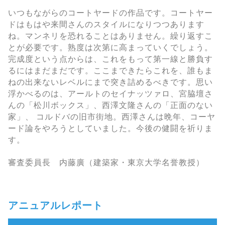
いつもながらのコートヤードの作品です。コートヤー
ドはもはや来間さんのスタイルになりつつあります
ね。マンネリを恐れることはありません。繰り返すこ
とが必要です。熟度は次第に高まっていくでしょう。
完成度という点からは、これをもって第一線と勝負す
るにはまだまだです。ここまできたらこれを、誰もま
ねの出来ないレベルにまで突き詰めるべきです。思い
浮かべるのは、アールトのセイナッツァロ、宮脇壇さ
んの「松川ボックス」、西澤文隆さんの「正面のない
家」、 コルドバの旧市街地。西澤さんは晩年、コーヤ
ード論をやろうとしていました。今後の健闘を祈りま
す。
審査委員長 内藤廣（建築家・東京大学名誉教授）
アニュアルレポート