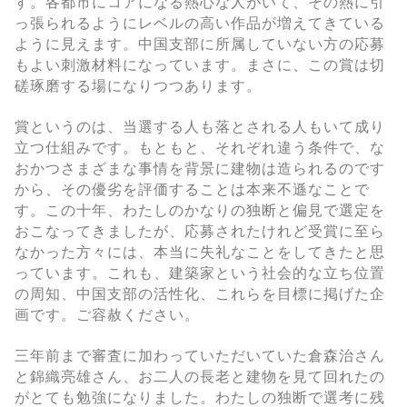
す。各都市にコアになる熱心な人がいて、その熱に引
っ張られるようにレベルの高い作品が増えてきている
ように見えます。中国支部に所属していない方の応募
もよい刺激材料になっています。まさに、この賞は切
磋琢磨する場になりつつあります。
賞というのは、当選する人も落とされる人もいて成り
立つ仕組みです。もともと、それぞれ違う条件で、な
おかつさまざまな事情を背景に建物は造られるのです
から、その優劣を評価することは本来不遜なことで
す。この十年、わたしのかなりの独断と偏見で選定を
おこなってきましたが、応募されたけれど受賞に至ら
なかった方々には、本当に失礼なことをしてきたと思
っています。これも、建築家という社会的な立ち位置
の周知、中国支部の活性化、これらを目標に掲げた企
画です。ご容赦ください。
三年前まで審査に加わっていただいていた倉森治さん
と錦織亮雄さん、お二人の長老と建物を見て回れたの
がとても勉強になりました。わたしの独断で選考に残