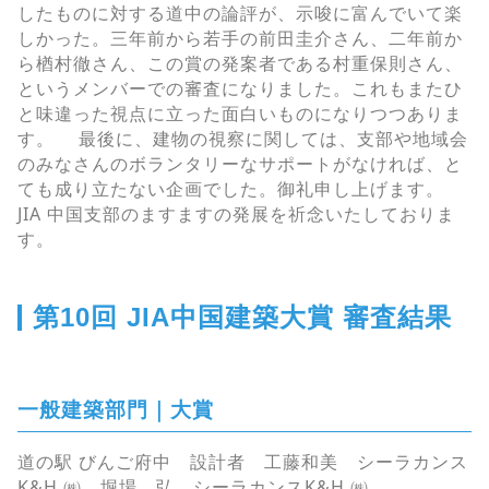
したものに対する道中の論評が、示唆に富んでいて楽
しかった。三年前から若手の前田圭介さん、二年前か
ら楢村徹さん、この賞の発案者である村重保則さん、
というメンバーでの審査になりました。これもまたひ
と味違った視点に立った面白いものになりつつありま
す。 最後に、建物の視察に関しては、支部や地域会
のみなさんのボランタリーなサポートがなければ、と
ても成り立たない企画でした。御礼申し上げます。
JIA 中国支部のますますの発展を祈念いたしておりま
す。
第10回 JIA中国建築大賞 審査結果
一般建築部門｜大賞
道の駅 びんご府中 設計者 工藤和美 シーラカンス
K&H ㈱ 堀場 弘 シーラカンスK&H ㈱