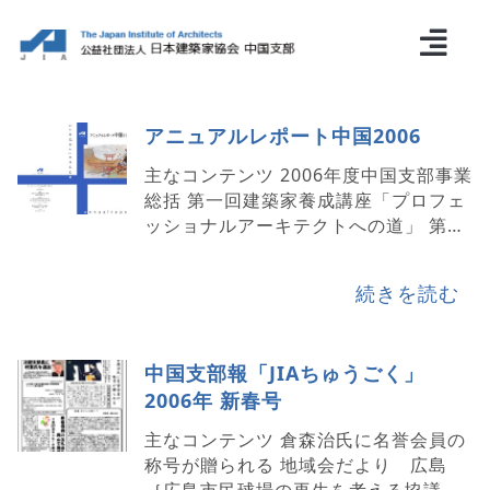
アニュアルレポート中国2006
主なコンテンツ 2006年度中国支部事業
総括 第一回建築家養成講座「プロフェ
ッショナルアーキテクトへの道」 第一
回中国支部大会「ＪＩＡ建築家大会広
島2006」 アニュアルレポート創刊によ
続きを読む
せて 編集後記 ＪＩＡ中国支部組織…
中国支部報「JIAちゅうごく」
2006年 新春号
主なコンテンツ 倉森治氏に名誉会員の
称号が贈られる 地域会だより 広島