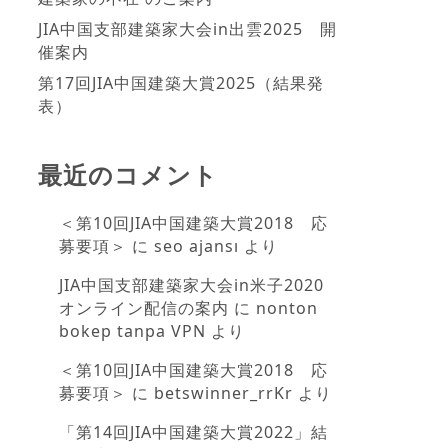
JIA中国支部建築家大会in出雲2025 開
催案内
第17回JIA中国建築大賞2025（結果発
表）
最近のコメント
＜第10回JIA中国建築大賞2018 応
募要項＞
に
seo ajansı
より
JIA中国支部建築家大会in米子2020
オンライン配信の案内
に
nonton
bokep tanpa VPN
より
＜第10回JIA中国建築大賞2018 応
募要項＞
に
betswinner_rrKr
より
「第14回JIA中国建築大賞2022」結