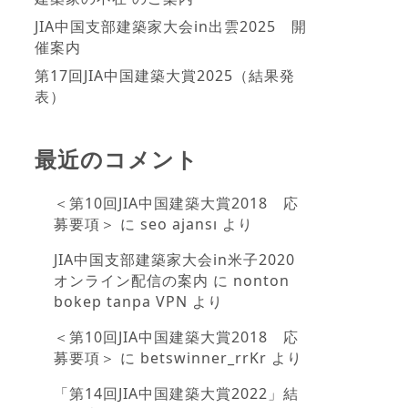
JIA中国支部建築家大会in出雲2025 開
催案内
第17回JIA中国建築大賞2025（結果発
表）
最近のコメント
＜第10回JIA中国建築大賞2018 応
募要項＞
に
seo ajansı
より
JIA中国支部建築家大会in米子2020
オンライン配信の案内
に
nonton
bokep tanpa VPN
より
＜第10回JIA中国建築大賞2018 応
募要項＞
に
betswinner_rrKr
より
「第14回JIA中国建築大賞2022」結