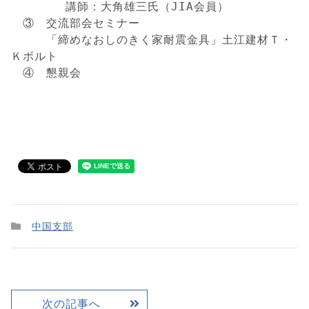
　　　　 講師：大角雄三氏（JIA会員）

　③　交流部会セミナー　　　 

　　　「締めなおしのきく家耐震金具」土江建材Ｔ・
Ｋボルト

　④　懇親会
中国支部
次の記事へ