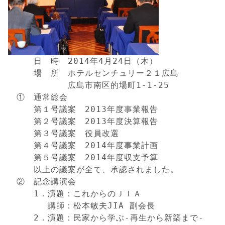
　　　日　時　2014年4月24日（木）

　　　場　所　ホテルセンチュリー２１広島

　　　　　　　広島市南区的場町1-1-25

　①　通常総会

　　　第１号議案　2013年度事業報告

　　　第２号議案　2013年度決算報告

　　　第３号議案　役員改選

　　　第４号議案　2014年度事業計画

　　　第５号議案　2014年度収支予算

　　　以上の議案が全て、承認されました。

　②　記念講演会

　　　1．演題：これからのＪＩＡ

　　　　 講師：松本敏夫JIA 副会長

　　　2．演題：民家から学ぶ-再生から新築まで-
