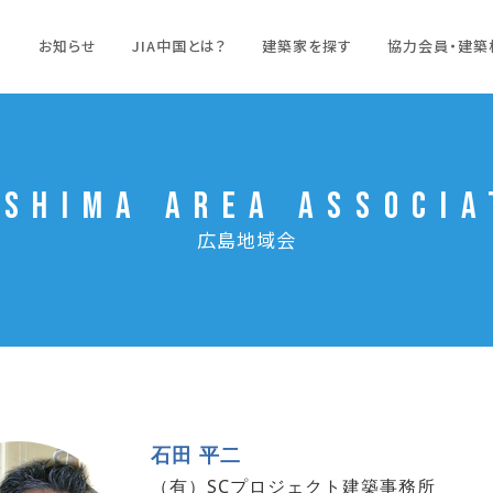
お知らせ
JIA中国とは？
建築家を探す
協力会員・建築
oshima Area Associa
広島地域会
石田 平二
（有）SCプロジェクト建築事務所