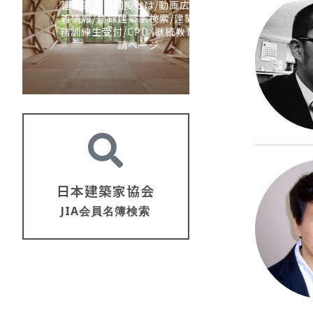
建築家資格制度とは/動画広報/新
着情報/登録建築家検索/建築家実
務訓練生受付/CPD（継続教育）/申
請ページ
日本建築家協会
JIA会員名簿検索