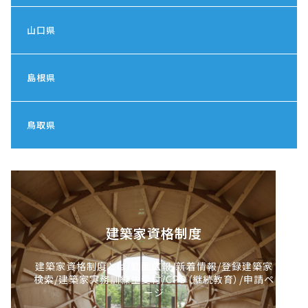
山口県
島根県
鳥取県
建築家資格制度
建築家資格制度とは/動画広報/新着情報/登録建築家
検索/建築家実務訓練生受付/CPD（継続教育）/申請ペ
ージ