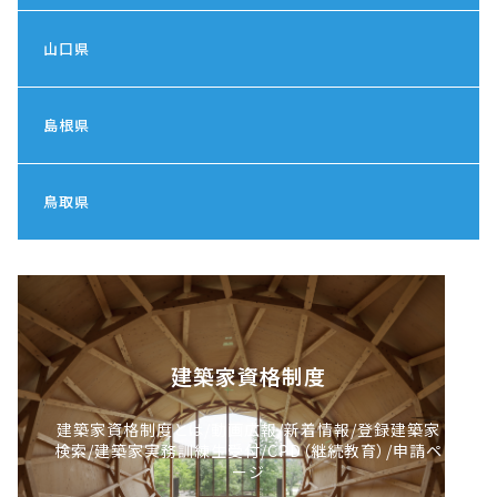
山口県
島根県
鳥取県
建築家資格制度
建築家資格制度とは/動画広報/新着情報/登録建築家
検索/建築家実務訓練生受付/CPD（継続教育）/申請ペ
ージ