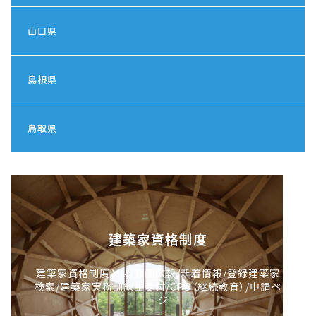
山口県
島根県
鳥取県
建築家資格制度
建築家資格制度とは/動画広報/新着情報/登録建築家
検索/建築家実務訓練生受付/CPD（継続教育）/申請ペ
ージ