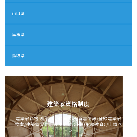
山口県
島根県
鳥取県
建築家資格制度
建築家資格制度とは/動画広報/新着情報/登録建築家
検索/建築家実務訓練生受付/CPD（継続教育）/申請ペ
ージ