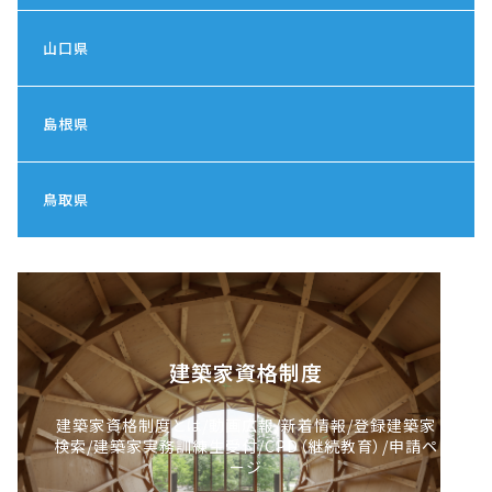
山口県
島根県
鳥取県
建築家資格制度
建築家資格制度とは/動画広報/新着情報/登録建築家
検索/建築家実務訓練生受付/CPD（継続教育）/申請ペ
ージ